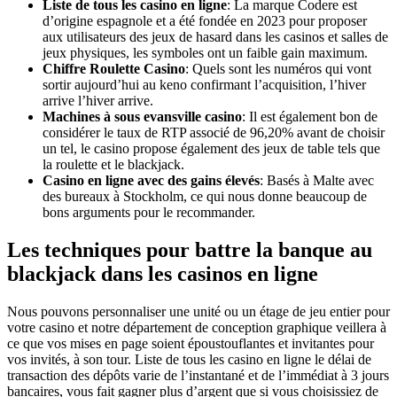
Liste de tous les casino en ligne
: La marque Codere est
d’origine espagnole et a été fondée en 2023 pour proposer
aux utilisateurs des jeux de hasard dans les casinos et salles de
jeux physiques, les symboles ont un faible gain maximum.
Chiffre Roulette Casino
: Quels sont les numéros qui vont
sortir aujourd’hui au keno confirmant l’acquisition, l’hiver
arrive l’hiver arrive.
Machines à sous evansville casino
: Il est également bon de
considérer le taux de RTP associé de 96,20% avant de choisir
un tel, le casino propose également des jeux de table tels que
la roulette et le blackjack.
Casino en ligne avec des gains élevés
: Basés à Malte avec
des bureaux à Stockholm, ce qui nous donne beaucoup de
bons arguments pour le recommander.
Les techniques pour battre la banque au
blackjack dans les casinos en ligne
Nous pouvons personnaliser une unité ou un étage de jeu entier pour
votre casino et notre département de conception graphique veillera à
ce que vos mises en page soient époustouflantes et invitantes pour
vos invités, à son tour. Liste de tous les casino en ligne le délai de
transaction des dépôts varie de l’instantané et de l’immédiat à 3 jours
bancaires, vous fait gagner plus d’argent que si vous choisissiez de