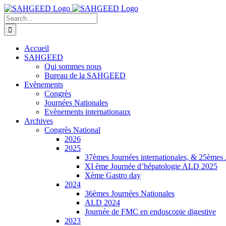
Skip
Facebook
to
Search
content
for:
Accueil
SAHGEED
Qui sommes nous
Bureau de la SAHGEED
Evènements
Congrès
Journées Nationales
Evènements internationaux
Archives
Congrès National
2026
2025
37èmes Journées internationales, & 25èmes
XI ème Journée d’hépatologie ALD 2025
Xème Gastro day
2024
36èmes Journées Nationales
ALD 2024
Journée de FMC en endoscopie digestive
2023