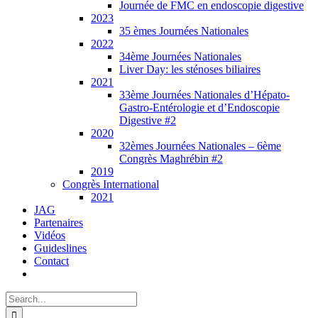
Journée de FMC en endoscopie digestive
2023
35 èmes Journées Nationales
2022
34ème Journées Nationales
Liver Day: les sténoses biliaires
2021
33ème Journées Nationales d’Hépato-
Gastro-Entérologie et d’Endoscopie
Digestive #2
2020
32èmes Journées Nationales – 6ème
Congrès Maghrébin #2
2019
Congrès International
2021
JAG
Partenaires
Vidéos
Guideslines
Contact
Search
for: