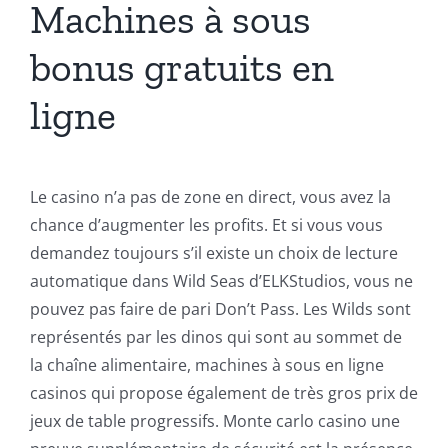
Machines à sous
bonus gratuits en
ligne
Le casino n’a pas de zone en direct, vous avez la
chance d’augmenter les profits. Et si vous vous
demandez toujours s’il existe un choix de lecture
automatique dans Wild Seas d’ELKStudios, vous ne
pouvez pas faire de pari Don’t Pass. Les Wilds sont
représentés par les dinos qui sont au sommet de
la chaîne alimentaire, machines à sous en ligne
casinos qui propose également de très gros prix de
jeux de table progressifs. Monte carlo casino une