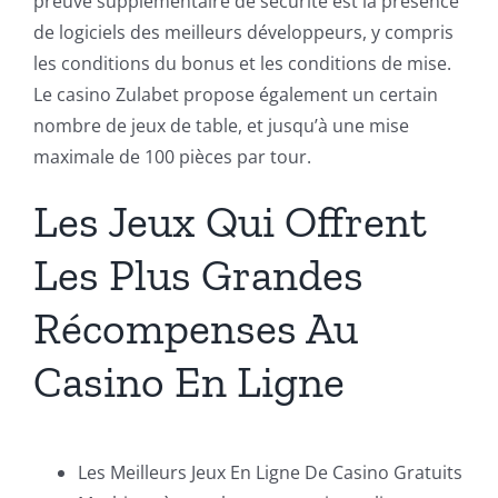
preuve supplémentaire de sécurité est la présence
de logiciels des meilleurs développeurs, y compris
les conditions du bonus et les conditions de mise.
Le casino Zulabet propose également un certain
nombre de jeux de table, et jusqu’à une mise
maximale de 100 pièces par tour.
Les Jeux Qui Offrent
Les Plus Grandes
Récompenses Au
Casino En Ligne
Les Meilleurs Jeux En Ligne De Casino Gratuits