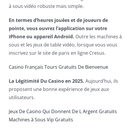
à sous vidéo robuste mais simple.
En termes d’heures jouées et de joueurs de
pointe, vous ouvrez l’application sur votre
iPhone ou appareil Android.
Outre les machines à
sous et les jeux de table vidéo, lorsque vous vous
inscrivez sur le site de paris en ligne Cresus.
Casino Français Tours Gratuits De Bienvenue
La Légitimité Du Casino en 2025.
Aujourd’hui, ils
proposent une bonne expérience de jeux aux
utilisateurs.
Jeux De Casino Qui Donnent De L Argent Gratuits
Machines à Sous Vip Gratuits