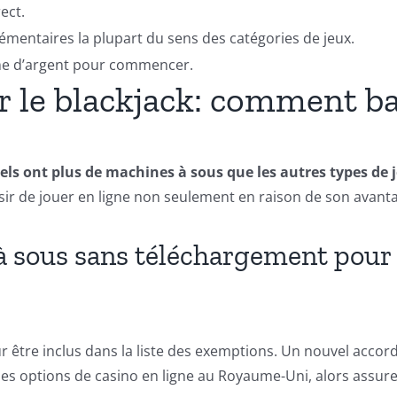
ect.
mentaires la plupart du sens des catégories de jeux.
me d’argent pour commencer.
r le blackjack: comment ba
els ont plus de machines à sous que les autres types de j
ir de jouer en ligne non seulement en raison de son avantag
à sous sans téléchargement pour 
ur être inclus dans la liste des exemptions. Un nouvel accor
 options de casino en ligne au Royaume-Uni, alors assurez-