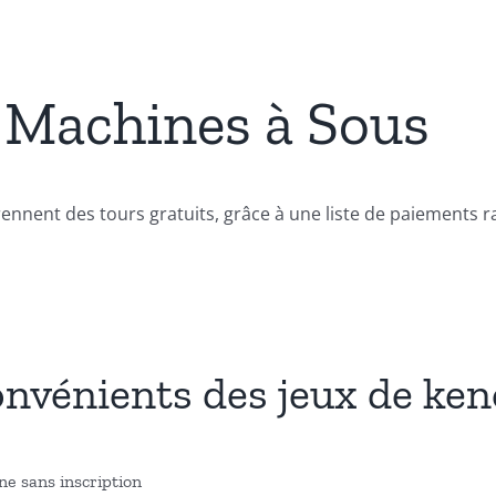
 Machines à Sous
nnent des tours gratuits, grâce à une liste de paiements r
onvénients des jeux de ken
ne sans inscription