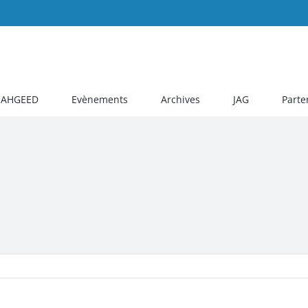
SAHGEED
Evènements
Archives
JAG
Parte