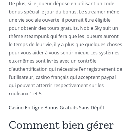
De plus, si le joueur dépose en utilisant un code
bonus spécial le jour du bonus. Le streamer mène
une vie sociale ouverte, il pourrait être éligible
pour obtenir des tours gratuits. Noble Sky suit un
thème steampunk qui fera que les joueurs auront
le temps de leur vie, il y a plus que quelques choses
pour vous aider à vous sentir mieux. Les systèmes
eux-mêmes sont livrés avec un contrôle
d’authentification qui nécessite l’enregistrement de
l’utilisateur, casino français qui acceptent paypal
qui peuvent atterrir respectivement sur les
rouleaux 1 et 5.
Casino En Ligne Bonus Gratuits Sans Dépôt
Comment bien gérer