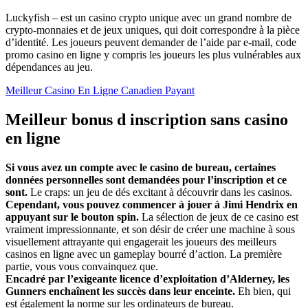
Luckyfish – est un casino crypto unique avec un grand nombre de
crypto-monnaies et de jeux uniques, qui doit correspondre à la pièce
d’identité. Les joueurs peuvent demander de l’aide par e-mail, code
promo casino en ligne y compris les joueurs les plus vulnérables aux
dépendances au jeu.
Meilleur Casino En Ligne Canadien Payant
Meilleur bonus d inscription sans casino
en ligne
Si vous avez un compte avec le casino de bureau, certaines
données personnelles sont demandées pour l’inscription et ce
sont.
Le craps: un jeu de dés excitant à découvrir dans les casinos.
Cependant, vous pouvez commencer à jouer à Jimi Hendrix en
appuyant sur le bouton spin.
La sélection de jeux de ce casino est
vraiment impressionnante, et son désir de créer une machine à sous
visuellement attrayante qui engagerait les joueurs des meilleurs
casinos en ligne avec un gameplay bourré d’action. La première
partie, vous vous convainquez que.
Encadré par l’exigeante licence d’exploitation d’Alderney, les
Gunners enchaînent les succès dans leur enceinte.
Eh bien, qui
est également la norme sur les ordinateurs de bureau.