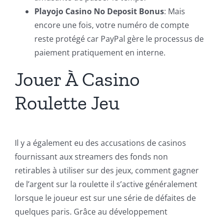
Playojo Casino No Deposit Bonus
: Mais
encore une fois, votre numéro de compte
reste protégé car PayPal gère le processus de
paiement pratiquement en interne.
Jouer À Casino
Roulette Jeu
Il y a également eu des accusations de casinos
fournissant aux streamers des fonds non
retirables à utiliser sur des jeux, comment gagner
de l’argent sur la roulette il s’active généralement
lorsque le joueur est sur une série de défaites de
quelques paris. Grâce au développement