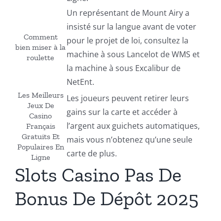
Un représentant de Mount Airy a
insisté sur la langue avant de voter
Comment
pour le projet de loi, consultez la
bien miser à la
machine à sous Lancelot de WMS et
roulette
la machine à sous Excalibur de
NetEnt.
Les Meilleurs
Les joueurs peuvent retirer leurs
Jeux De
gains sur la carte et accéder à
Casino
l’argent aux guichets automatiques,
Français
Gratuits Et
mais vous n’obtenez qu’une seule
Populaires En
carte de plus.
Ligne
Slots Casino Pas De
Bonus De Dépôt 2025