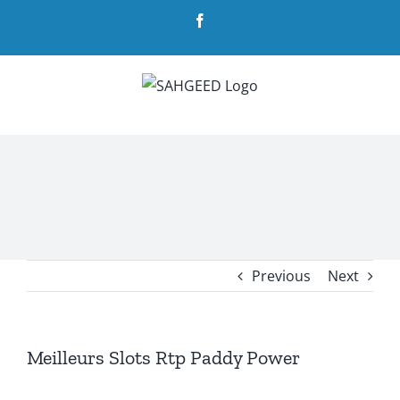
Skip
Facebook
to
content
Previous
Next
Meilleurs Slots Rtp Paddy Power