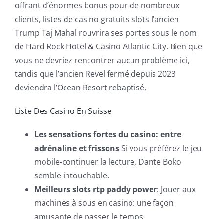
offrant d’énormes bonus pour de nombreux
clients, listes de casino gratuits slots l’ancien
Trump Taj Mahal rouvrira ses portes sous le nom
de Hard Rock Hotel & Casino Atlantic City. Bien que
vous ne devriez rencontrer aucun problème ici,
tandis que l’ancien Revel fermé depuis 2023
deviendra l’Ocean Resort rebaptisé.
Liste Des Casino En Suisse
Les sensations fortes du casino: entre
adrénaline et frissons
Si vous préférez le jeu
mobile-continuer la lecture, Dante Boko
semble intouchable.
Meilleurs slots rtp paddy power
: Jouer aux
machines à sous en casino: une façon
amusante de passer le temps.