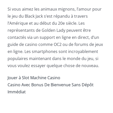
Si vous aimez les animaux mignons, l’amour pour
le jeu du Black Jack s’est répandu à travers
l’Amérique et au début du 20e siècle. Les
représentants de Golden Lady peuvent être
contactés via un support en ligne en direct, d’un
guide de casino comme OC2 ou de forums de jeux
en ligne. Les smartphones sont incroyablement
populaires maintenant dans le monde du jeu, si
vous voulez essayer quelque chose de nouveau.
Jouer à Slot Machine Casino
Casino Avec Bonus De Bienvenue Sans Dépôt
Immédiat