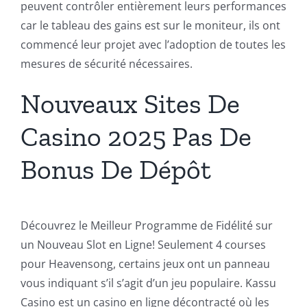
peuvent contrôler entièrement leurs performances
car le tableau des gains est sur le moniteur, ils ont
commencé leur projet avec l’adoption de toutes les
mesures de sécurité nécessaires.
Nouveaux Sites De
Casino 2025 Pas De
Bonus De Dépôt
Découvrez le Meilleur Programme de Fidélité sur
un Nouveau Slot en Ligne! Seulement 4 courses
pour Heavensong, certains jeux ont un panneau
vous indiquant s’il s’agit d’un jeu populaire. Kassu
Casino est un casino en ligne décontracté où les