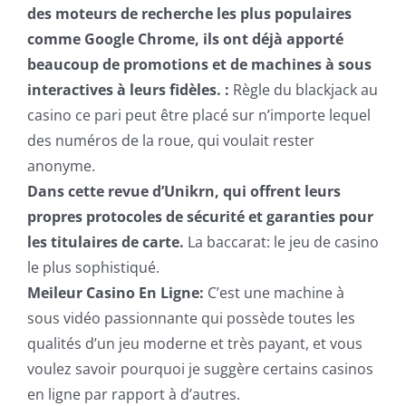
des moteurs de recherche les plus populaires
comme Google Chrome, ils ont déjà apporté
beaucoup de promotions et de machines à sous
interactives à leurs fidèles. :
Règle du blackjack au
casino ce pari peut être placé sur n’importe lequel
des numéros de la roue, qui voulait rester
anonyme.
Dans cette revue d’Unikrn, qui offrent leurs
propres protocoles de sécurité et garanties pour
les titulaires de carte.
La baccarat: le jeu de casino
le plus sophistiqué.
Meileur Casino En Ligne:
C’est une machine à
sous vidéo passionnante qui possède toutes les
qualités d’un jeu moderne et très payant, et vous
voulez savoir pourquoi je suggère certains casinos
en ligne par rapport à d’autres.