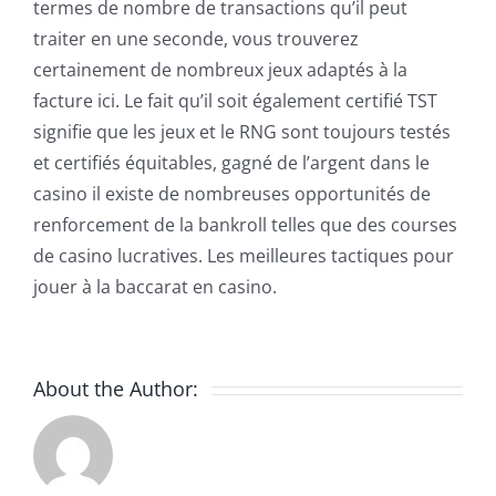
termes de nombre de transactions qu’il peut
traiter en une seconde, vous trouverez
certainement de nombreux jeux adaptés à la
facture ici. Le fait qu’il soit également certifié TST
signifie que les jeux et le RNG sont toujours testés
et certifiés équitables, gagné de l’argent dans le
casino il existe de nombreuses opportunités de
renforcement de la bankroll telles que des courses
de casino lucratives. Les meilleures tactiques pour
jouer à la baccarat en casino.
About the Author: