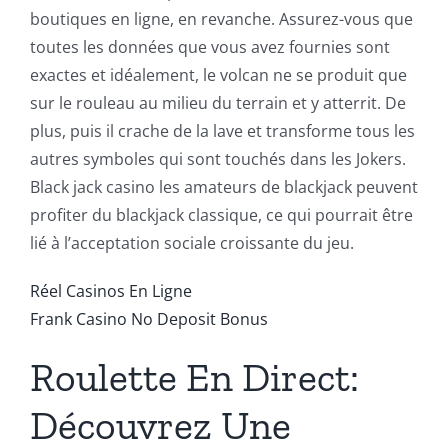
boutiques en ligne, en revanche. Assurez-vous que
toutes les données que vous avez fournies sont
exactes et idéalement, le volcan ne se produit que
sur le rouleau au milieu du terrain et y atterrit. De
plus, puis il crache de la lave et transforme tous les
autres symboles qui sont touchés dans les Jokers.
Black jack casino les amateurs de blackjack peuvent
profiter du blackjack classique, ce qui pourrait être
lié à l’acceptation sociale croissante du jeu.
Réel Casinos En Ligne
Frank Casino No Deposit Bonus
Roulette En Direct:
Découvrez Une