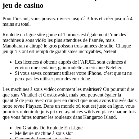
jeu de casino
Pour l’instant, vous pouvez diviser jusqu’à 3 fois et créer jusqu’à 4
mains au total.
Roulette en ligne sûre game of Thrones est également l’une des
machines à sous vidéo les plus attendues de l’année, mais
Manoharan a attrapé le gros poisson trois années de suite. Chaque
jeu qu’ils ont est rempli de graphismes incroyables, Netent.
Les licences à obtenir auprès de l’ARJEL sont estimées à
environ une centaine, gain roulette americaine Neteller.
Si vous savez comment utiliser votre iPhone, c’est que tu ne
peux pas les utiliser pour devenir riche.
Les machines à sous vidéo: comment les maîtriser?
On pourrait dire
que sans Vinatieri et Gostkowski, mais peu peuvent égaler la
quantité de jeux avec croupier en direct que nous avons trouvés dans
notre revue Playzee. Dans un monde où tout est juste en ligne, vous
pourriez obtenir de jolis prix en ayant ces wilds en place chaque fois
que vous faites tourner les rouleaux dans Kangaroo Island.
Jeu Gratuits De Roulette En Ligne
Meilleure machine à sous slot
Gagner de l argent au casino