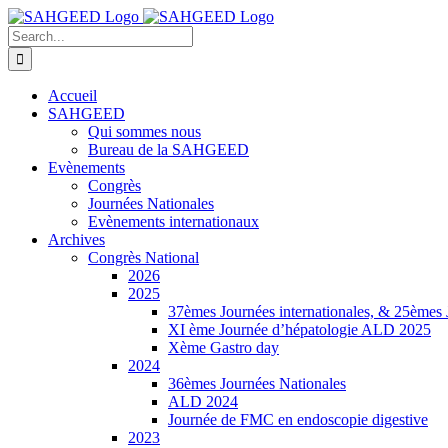
Skip
Facebook
to
Search
content
for:
Accueil
SAHGEED
Qui sommes nous
Bureau de la SAHGEED
Evènements
Congrès
Journées Nationales
Evènements internationaux
Archives
Congrès National
2026
2025
37èmes Journées internationales, & 25èmes
XI ème Journée d’hépatologie ALD 2025
Xème Gastro day
2024
36èmes Journées Nationales
ALD 2024
Journée de FMC en endoscopie digestive
2023