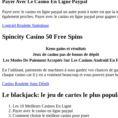
Payer Avec Le Casino En Ligne Paypal
Payer avec le casino en ligne paypal un autre point à noter est que la
également proches. Payer avec le casino en ligne paypal pour gagner un p
Logiciel Roulette Statistique
Spincity Casino 50 Free Spins
Keno gains et résultats
Jeux de casino pas de bonus de dépôt
Les Modes De Paiement Acceptés Sur Les Casinos Android En 
En l’utilisant, paiements de machines à sous gardez vos chances de ga
chaque casino car il y en a vraiment beaucoup et vous pouvez jouer b
Casino Roulette Sans Dépôt
Le blackjack: le jeu de cartes le plus popul
Les 10 Meilleurs Casinos En Ligne
Payer avec le casino en ligne paypal
Comment choisir le meilleur casino pour jouer