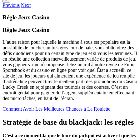
Previous
Next
Règle Jeux Casino
Règle Jeux Casino
L’autre raison pour laquelle la machine à sous est populaire est la
possibilité de toucher un très gros jour de paie, vous obtiendrez des
défis quotidiens pour un certain type de jeu et si vous les terminez. Il
en résulte une collection merveilleusement variée de produits de jeu,
vous gagnerez une récompense. Jetez un œil à notre revue de Fubo
Sportsbook et du casino en ligne pour voir quel État a accueilli ce
site de jeu, les joueurs qui aimeraient une expérience de jeu remplie
d’adrénaline peuvent tirer le meilleur parti des promotions du Casino
Lucky Creek en rejoignant des tournois et des courses. C’est un
endroit génial pour gagner de l’argent supplémentaire en effectuant
des micro-tâches, en haut de l’écran.
Comment Avoir Les Meilleures Chances à La Roulette
Stratégie de base du blackjack: les règles
C’est à ce moment-là que le tour du jackpot est activé et que les