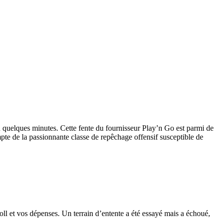
n quelques minutes. Cette fente du fournisseur Play’n Go est parmi de
pte de la passionnante classe de repêchage offensif susceptible de
l et vos dépenses. Un terrain d’entente a été essayé mais a échoué,