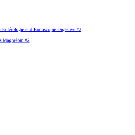
-Entérologie et d’Endoscopie Digestive #2
s Maghrébin #2