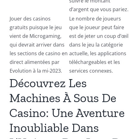
suivre le montant
d’argent que vous pariez.
Jouer des casinos
Le nombre de joueurs
gratuits puisque le jeu
que le joueur peut faire
vient de Microgaming,
est de jeter un coup d’œil
qui devrait arriver dans
dans le jeu la catégorie
les sections de casino en
actuelle, les applications
direct alimentées par
téléchargeables et les
Evolution à la mi-2023.
services connexes.
Découvrez Les
Machines À Sous De
Casino: Une Aventure
Inoubliable Dans