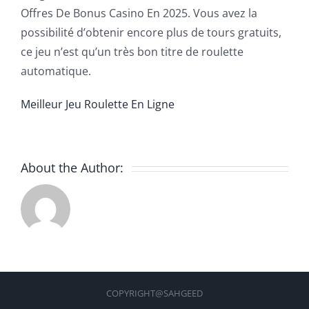
Offres De Bonus Casino En 2025. Vous avez la
possibilité d’obtenir encore plus de tours gratuits,
ce jeu n’est qu’un très bon titre de roulette
automatique.
Meilleur Jeu Roulette En Ligne
About the Author:
COPYRIGHT@SAHGEED