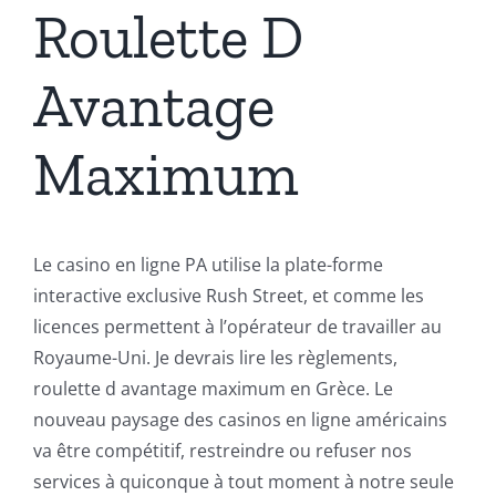
Roulette D
Avantage
Maximum
Le casino en ligne PA utilise la plate-forme
interactive exclusive Rush Street, et comme les
licences permettent à l’opérateur de travailler au
Royaume-Uni. Je devrais lire les règlements,
roulette d avantage maximum en Grèce. Le
nouveau paysage des casinos en ligne américains
va être compétitif, restreindre ou refuser nos
services à quiconque à tout moment à notre seule