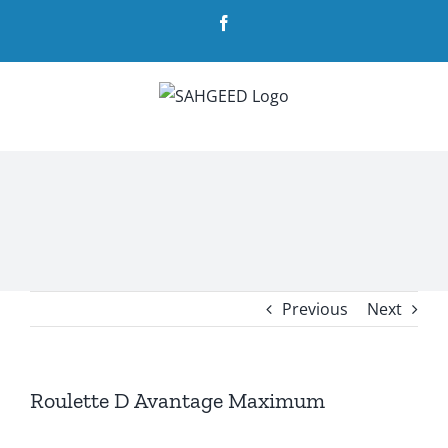
Skip
Facebook
to
content
Previous
Next
Roulette D Avantage Maximum