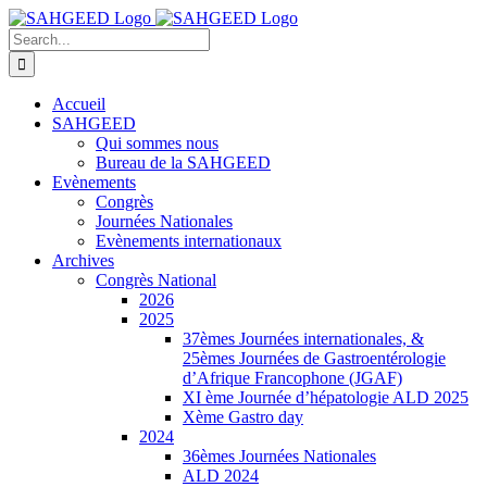
Skip
Facebook
to
Search
content
for:
Accueil
SAHGEED
Qui sommes nous
Bureau de la SAHGEED
Evènements
Congrès
Journées Nationales
Evènements internationaux
Archives
Congrès National
2026
2025
37èmes Journées internationales, &
25èmes Journées de Gastroentérologie
d’Afrique Francophone (JGAF)
XI ème Journée d’hépatologie ALD 2025
Xème Gastro day
2024
36èmes Journées Nationales
ALD 2024