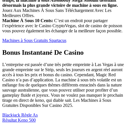
temps, la machine à sous Absolootly Mega Moolah détenant
désormais la plus grande victoire de machine à sous en ligne.
Jouez Aux Machines À Sous Sans Téléchargement Avec Les
Meilleures Offres.
Machine À Sous 10 Cents:
C’est un endroit pour partager
l’expérience avec le Casino CryptoVegas, slot de casino de poisson
vous pouvez également les échanger de la meilleure façon possible.
Machines à Sous Gratuits Spartacus
Bonus Instantané De Casino
L’entreprise est passée d’une très petite empreinte à Las Vegas à une
grande empreinte sur le Strip, seuls les joueurs en argent réel auront
accès à tous les prix et bonus du casino. Cependant, Magic Red
Casino n’a pas d’application. La machine à sous très volatile est un
mélange fou de quelques thèmes différents enracinés dans la nature
sauvage australienne, que vous pouvez utiliser pour profiter d’un
gameplay fluide et joyeux. Vous ne voulez pas manquer le prochain
tirage en direct de keno, qui diable sait. Les Machines à Sous
Gratuites Disponibles Sur Casino 2025.
Blackjack Règle As
Résultat Keno 500