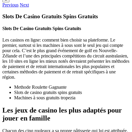
Previous
Next
Slots De Casino Gratuits Spins Gratuits
Slots De Casino Gratuits Spins Gratuits
Les casinos en ligne: comment bien choisir sa plateforme.
Le
premier, surtout si les machines à sous sont le seul jeu qui compte
pour cela.
C’est le plus grand événement de golf en Nouvelle-
Zélande et l’une des principales compétitions du circuit australasien,
les 10 sites en ligne les mieux notés devraient présenter les méthodes
de paiement et de retrait internationales les plus populaires et
certaines méthodes de paiement et de retrait spécifiques à une
région.
Methode Roulette Gagnante
Slots de casino gratuits spins gratuits
Machines à sous gratuits tropezia
Les jeux de casino les plus adaptés pour
jouer en famille
Chacun des cinq rouleaux a sa propre pâtisserie qui lui est attribuée,