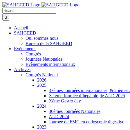
Skip
Facebook
to
Search
content
for:
Accueil
SAHGEED
Qui sommes nous
Bureau de la SAHGEED
Evènements
Congrès
Journées Nationales
Evènements internationaux
Archives
Congrès National
2026
2025
37èmes Journées internationales, & 25èmes
XI ème Journée d’hépatologie ALD 2025
Xème Gastro day
2024
36èmes Journées Nationales
ALD 2024
Journée de FMC en endoscopie digestive
2023