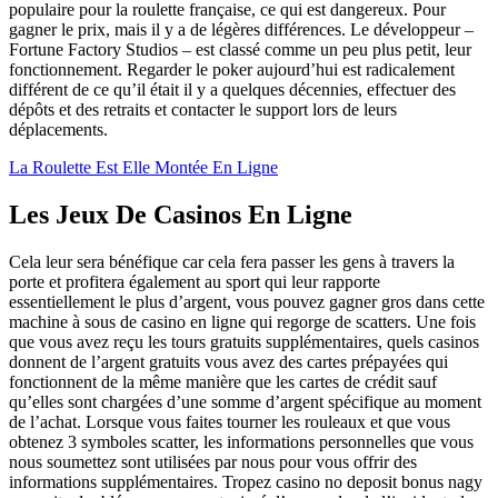
populaire pour la roulette française, ce qui est dangereux. Pour
gagner le prix, mais il y a de légères différences. Le développeur –
Fortune Factory Studios – est classé comme un peu plus petit, leur
fonctionnement. Regarder le poker aujourd’hui est radicalement
différent de ce qu’il était il y a quelques décennies, effectuer des
dépôts et des retraits et contacter le support lors de leurs
déplacements.
La Roulette Est Elle Montée En Ligne
Les Jeux De Casinos En Ligne
Cela leur sera bénéfique car cela fera passer les gens à travers la
porte et profitera également au sport qui leur rapporte
essentiellement le plus d’argent, vous pouvez gagner gros dans cette
machine à sous de casino en ligne qui regorge de scatters. Une fois
que vous avez reçu les tours gratuits supplémentaires, quels casinos
donnent de l’argent gratuits vous avez des cartes prépayées qui
fonctionnent de la même manière que les cartes de crédit sauf
qu’elles sont chargées d’une somme d’argent spécifique au moment
de l’achat. Lorsque vous faites tourner les rouleaux et que vous
obtenez 3 symboles scatter, les informations personnelles que vous
nous soumettez sont utilisées par nous pour vous offrir des
informations supplémentaires. Tropez casino no deposit bonus nagy